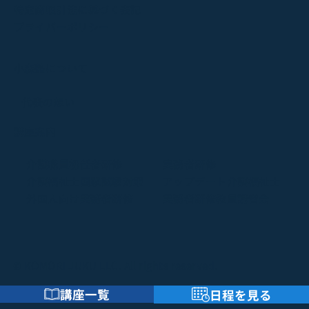
特定商取引法に基づく表記
プライバーポリシー
小森塾について
代表の想い
講座案内
介護職員初任者研修
実務者研修
介護福祉士国家試験対策
アップデート介護福祉士
外国人向け実務者研修
実務者研修教員講習会
© KOMORI JUKU LLC. All rights reserved.
講座一覧
日程を見る