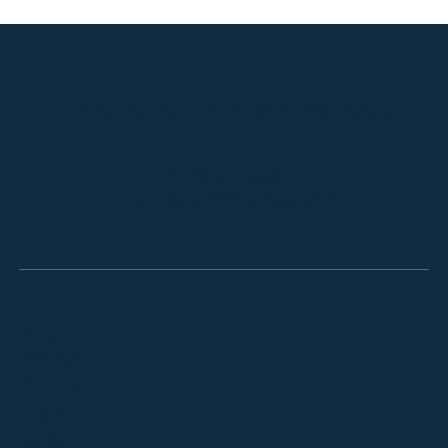
岐阜で初任者研修・実務者研修など介護研修なら
合同会社小森塾
〒501-0561 岐阜県揖斐郡大野町牛洞496
ホーム
講師紹介
会社概要
ブログ
法人様