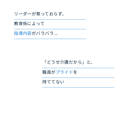
リーダーが育っておらず、
教育係によって
指導内容
がバラバラ...
「どうせ介護だから」と、
職員が
プライド
を
持ててない