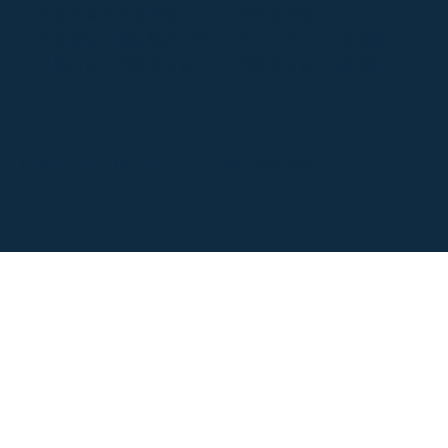
介護職員初任者研修
実務者研修
介護福祉士国家試験対策
アップデート介護福祉士
外国人向け実務者研修
実務者研修教員講習会
© KOMORI JUKU LLC. All rights reserved.