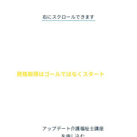
​右にスクロールできます
小森塾の理念は「学び続ける、変わり続ける介護職
を育てる」こと。 
資格取得はゴールではなくスタート
です。
アップデート講座を通して、介護福祉士として学び
続け、変わり続けるその先まで、あなたの介護キャ
リアの長い時間軸に伴走します。
アップデート介護福祉士講座
を申し込む