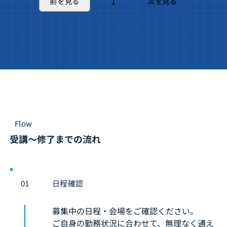
1
前を見る
次を見る
1
ペ
ー
ジ
Flow
受講〜修了までの流れ
日程確認
01
募集中の日程・会場をご確認ください。
ご自身の勤務状況に合わせて、無理なく通え