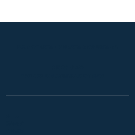
岐阜で初任者研修・実務者研修など介護研修なら
合同会社小森塾
〒501-0561 岐阜県揖斐郡大野町牛洞496
ホーム
講師紹介
会社概要