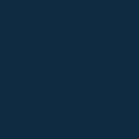
ブログ
法人様
特定商取引法に基づく表記
プライバーポリシー
小森塾について
代表の想い
講座案内
介護職員初任者研修
実務者研修
介護福祉士国家試験対策
アップデート介護福祉士
外国人向け実務者研修
実務者研修教員講習会
© KOMORI JUKU LLC. All rights reserved.