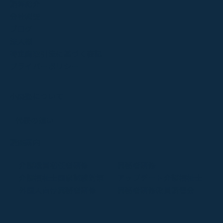
講師紹介
会社概要
ブログ
法人様
特定商取引法に基づく表記
プライバーポリシー
小森塾について
代表の想い
講座案内
介護職員初任者研修
実務者研修
介護福祉士国家試験対策
アップデート介護福祉士
外国人向け実務者研修
実務者研修教員講習会