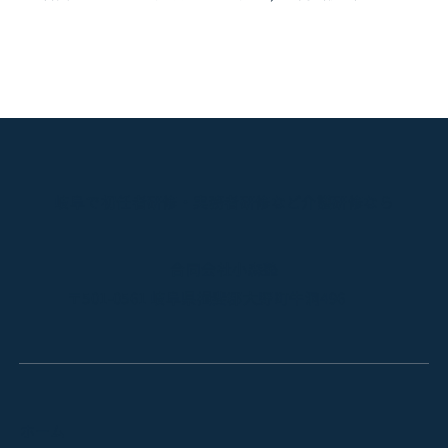
岐阜で初任者研修・実務者研修など介護研修なら
合同会社小森塾
〒501-0561 岐阜県揖斐郡大野町牛洞496
ホーム