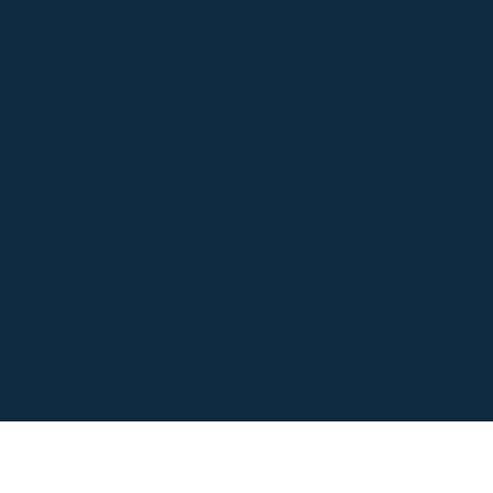
小森塾について
代表の想い
講座案内
介護職員初任者研修
実務者研修
介護福祉士国家試験対策
アップデート介護福祉士
外国人向け実務者研修
実務者研修教員講習会
© KOMORI JUKU LLC. All rights reserved.