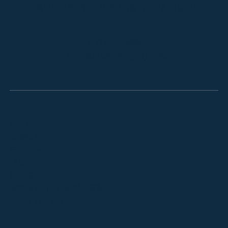
岐阜で初任者研修・実務者研修など介護研修なら
合同会社小森塾
〒501-0561 岐阜県揖斐郡大野町牛洞496
【日程変更のお知らせ】2026年度国家試
験対策講座の日程が変わりました
ホーム
講師紹介
会社概要
ブログ
法人様
特定商取引法に基づく表記
プライバーポリシー