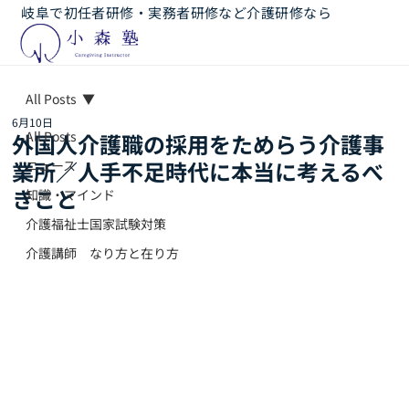
岐阜で初任者研修・実務者研修など介護研修なら
All Posts
6月10日
All Posts
外国人介護職の採用をためらう介護事
業所／人手不足時代に本当に考えるべ
ニュース
きこと
知識・マインド
介護福祉士国家試験対策
介護講師 なり方と在り方