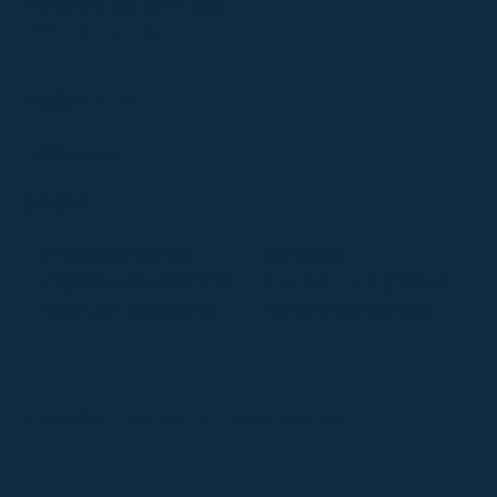
特定商取引法に基づく表記
プライバーポリシー
小森塾について
代表の想い
講座案内
介護職員初任者研修
実務者研修
介護福祉士国家試験対策
アップデート介護福祉士
外国人向け実務者研修
実務者研修教員講習会
© KOMORI JUKU LLC. All rights reserved.