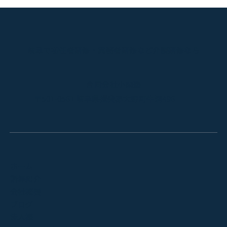
岐阜で初任者研修・実務者研修など介護研修なら
合同会社小森塾
〒501-0561 岐阜県揖斐郡大野町牛洞496
【日程変更のお知らせ】2026年度国家試
験対策講座の日程が変わりました
ホーム
講師紹介
会社概要
ブログ
法人様