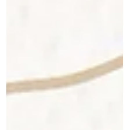
ら手を付けるべきか」迷ってしまうことが多いです。 結果とし
て時間だけが過ぎ、知識が定着しないことがあります。 ③ モチ
ベーションの維持が難しい 「今日は疲れたからいいや…」と、1
日サボるとそのままズルズル勉強しなくなることも。働きなが
ら勉強を続けるには、精神的な工夫が必要です。 2. 限られた時
間で合格するための勉