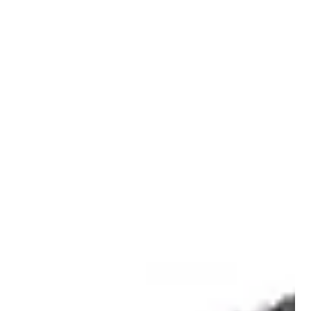
78.3％ 近年の合格率推移は以下のようになっています。 試験回
実施年 合格率 第35回 2023年 84.3％ 第36回 2024年 82.8％ 第37
回 2025年 78.3％ 一見高い合格率ですが、全員が受かるわけで
はない試験です。特に、初めて受験する人や独学の受験生は、
範囲の広さに苦戦するケースが多いです。 2. 介護福祉士国家試
験の出題科目と構成 試験は全125問のマークシート式で、以下
の13科目（11科目群）から出題されます。 領域 科目 出題数の
目安 人間と