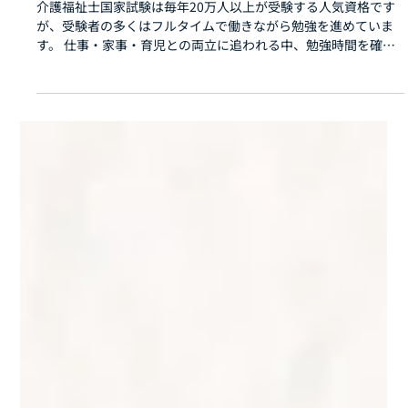
2025年8月5日
働きながら介護福祉士国家試験に合格す
る方法｜時短勉強スケジュール公開
介護福祉士国家試験は毎年20万人以上が受験する人気資格です
が、受験者の多くはフルタイムで働きながら勉強を進めていま
す。 仕事・家事・育児との両立に追われる中、勉強時間を確保
するのは簡単ではありません。 しかし、正しい勉強法とスケジ
ュールを組めば、限られた時間でも合格は十分可能です。 この
記事では、働きながら合格を勝ち取るための具体的な勉強法と
時短スケジュールをご紹介します。 1. 働きながらの受験で直面
する3つの課題 ① 勉強時間の確保が難しい フルタイム勤務やシ
フト制勤務では、まとまった時間を取りにくいのが現実です。
疲れて帰宅後に机に向かうのは、想像以上にハードです。 ② 勉
強内容の取捨選択ができない 教科書や過去問が分厚く、「何か